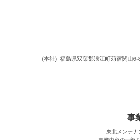
(本社) 福島県双葉郡浪江町苅宿関山6-
事
東北メンテナ