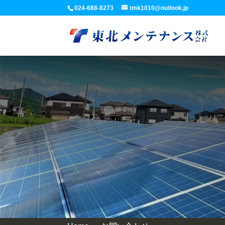
024-688-8273
tmk1010@outlook.jp